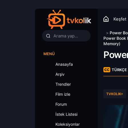
Keşfet
>
Power Bo
Power Book I
Memory)
Power
MENÜ
Anasayfa
TÜRKÇE 
Arşiv
Trendler
Film izle
TVKOLIK+
Forum
İstek Listesi
Koleksiyonlar