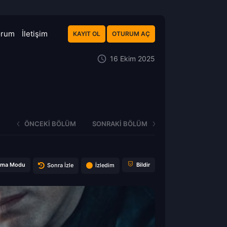
orum
İletişim
KAYIT OL
OTURUM AÇ
16 Ekim 2025
ÖNCEKI BÖLÜM
SONRAKI BÖLÜM
ema Modu
Bildir
Sonra İzle
İzledim