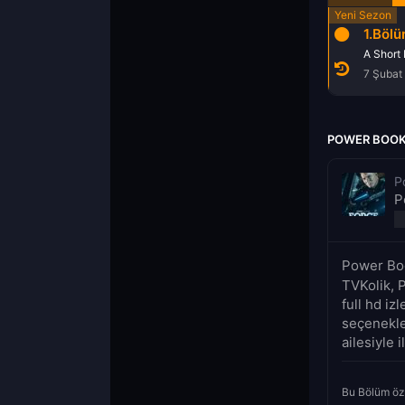
1.Böl
7 Şubat
POWER BOOK 
P
P
Power Boo
TVKolik, 
full hd iz
seçenekle
ailesiyle 
Bu Bölüm öz