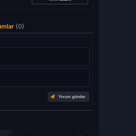
umlar
(0)