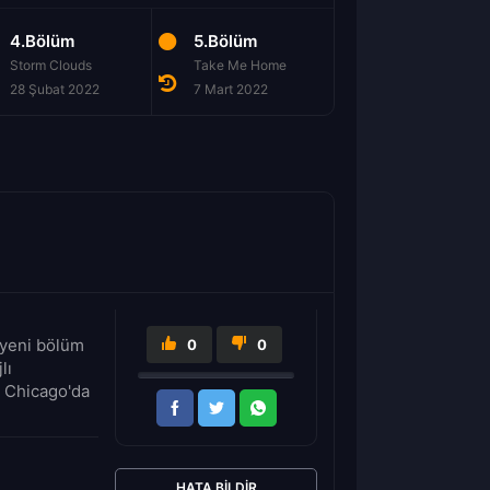
4.Bölüm
5.Bölüm
6.Bölüm
Storm Clouds
Take Me Home
This Is Who We Ar
28 Şubat 2022
7 Mart 2022
14 Mart 2022
 yeni bölüm
0
0
lı
, Chicago'da
HATA BILDIR