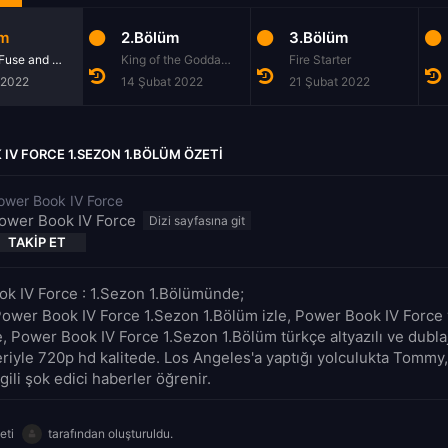
üm
2.Bölüm
3.Bölüm
A Short Fuse and a Long Memory
King of the Goddamn Hill
Fire Starter
 2022
14 Şubat 2022
21 Şubat 2022
IV FORCE 1.SEZON 1.BÖLÜM ÖZETI
ower Book IV Force
ower Book IV Force
TAKIP ET
k IV Force : 1.Sezon 1.Bölümünde;
Power Book IV Force 1.Sezon 1.Bölüm izle, Power Book IV Force
le, Power Book IV Force 1.Sezon 1.Bölüm türkçe altyazılı ve dublaj
riyle 720p hd kalitede. Los Angeles'a yaptığı yolculukta Tommy
ilgili şok edici haberler öğrenir.
eti
tarafından oluşturuldu.