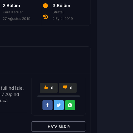
2.Bölüm
3.Bölüm
4.Bölüm
Kara Kediler
Strateji
Döngü
27 Ağustos 2019
2 Eylül 2019
9 Eylül 2019
ull hd izle,
0
0
le 720p hd
Luca
HATA BILDIR