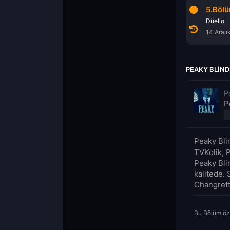
3.Bölüm
4.Bölüm
5.Böl
Karatavuk
Tehlikeli
Düello
30 Kasım 2017
7 Aralık 2017
14 Aralı
PEAKY BLIND
P
P
Peaky Bli
TVKolik, 
Peaky Bli
kalitede.
Changretta
Bu Bölüm öz