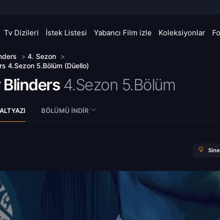
Tv Dizileri
İstek Listesi
Yabancı Film izle
Koleksiyonlar
F
nders
>
4. Sezon
>
rs 4.Sezon 5.Bölüm (Düello)
 Blinders
4.Sezon 5.Bölüm
ALTYAZI
BÖLÜMÜ İNDIR
Sin