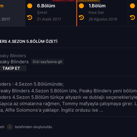
üm
6.Bölüm
1.Bölüm
Şirket
Kara Salı
k 2017
21 Aralık 2017
26 Ağustos 2019
ERS 4.SEZON 5.BÖLÜM ÖZETI
eaky Blinders
eaky Blinders
TAKIP ET
nders : 4.Sezon 5.Bölümünde;
Peaky Blinders 4.Sezon 5.Bölüm izle, Peaky Blinders yeni bölüm f
nders 4.Sezon 5.Bölüm türkçe altyazılı ve dublajlı seçenekleriy
 Sayıca az olmalarına rağmen, Tommy mafyayla çatışmaya girer. 
, Alfie Solomons'a yaklaşır. İngiliz ordusu ise ...
eti
tarafından oluşturuldu.