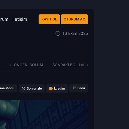
orum
İletişim
KAYIT OL
OTURUM AÇ
16 Ekim 2025
ÖNCEKI BÖLÜM
SONRAKI BÖLÜM
ema Modu
Bildir
Sonra İzle
İzledim