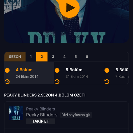
SEZON
1
2
3
4
5
6
4.Bölüm
5.Bölüm
6.Bölüm
24 Ekim 2014
31 Ekim 2014
7 Kasım 2
PEAKY BLINDERS 2.SEZON 4.BÖLÜM ÖZETI
Peaky Blinders
Peaky Blinders
TAKIP ET