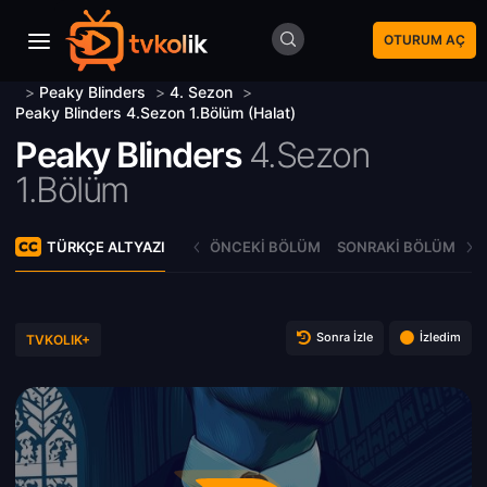
OTURUM AÇ
>
Peaky Blinders
>
4. Sezon
>
Peaky Blinders 4.Sezon 1.Bölüm (Halat)
Peaky Blinders
4.Sezon
1.Bölüm
TÜRKÇE ALTYAZI
ÖNCEKI BÖLÜM
SONRAKI BÖLÜM
Sonra İzle
İzledim
TVKOLIK+