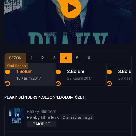
SEZON
1
2
3
4
5
6
1.Bölüm
2.Bölüm
3.Bölüm
16 Kasım 2017
23 Kasım 2017
30 Kasım 
PEAKY BLINDERS 4.SEZON 1.BÖLÜM ÖZETI
Peaky Blinders
Peaky Blinders
TAKIP ET