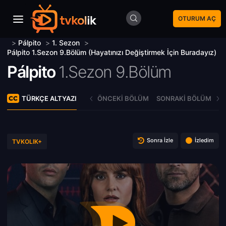
OTURUM AÇ
>
Pálpito
>
1. Sezon
>
Pálpito 1.Sezon 9.Bölüm (Hayatınızı Değiştirmek İçin Buradayız)
Pálpito
1.Sezon 9.Bölüm
TÜRKÇE ALTYAZI
ÖNCEKI BÖLÜM
SONRAKI BÖLÜM
Sonra İzle
İzledim
TVKOLIK+