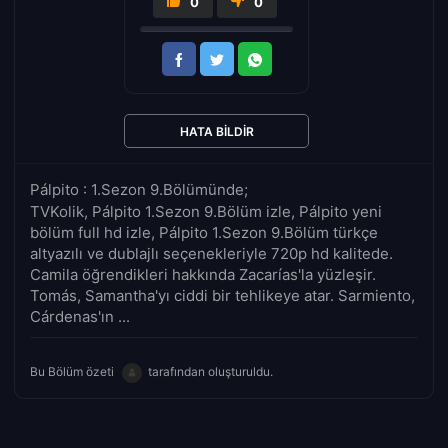
0
0
HATA BILDIR
Pálpito : 1.Sezon 9.Bölümünde;
TVKolik, Pálpito 1.Sezon 9.Bölüm izle, Pálpito yeni
bölüm full hd izle, Pálpito 1.Sezon 9.Bölüm türkçe
altyazılı ve dublajlı seçenekleriyle 720p hd kalitede.
Camila öğrendikleri hakkında Zacarías'la yüzleşir.
Tomás, Samantha'yı ciddi bir tehlikeye atar. Sarmiento,
Cárdenas'ın ...
Bu Bölüm özeti
tarafından oluşturuldu.