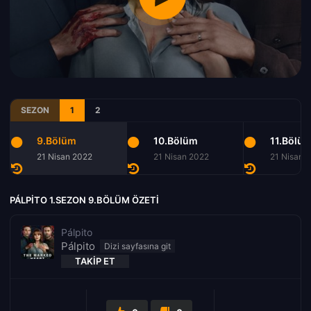
SEZON
1
2
9.Bölüm
10.Bölüm
11.Bölü
21 Nisan 2022
21 Nisan 2022
21 Nisan 
PÁLPITO 1.SEZON 9.BÖLÜM ÖZETI
Pálpito
Pálpito
TAKIP ET