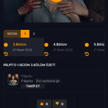
SEZON
1
2
3.Bölüm
4.Bölüm
5.Bölüm
21 Nisan 2022
21 Nisan 2022
21 Nisan 
PÁLPITO 1.SEZON 3.BÖLÜM ÖZETI
Pálpito
Pálpito
TAKIP ET
0
0