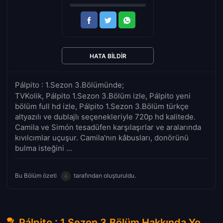
HATA BILDIR
Pálpito : 1.Sezon 3.Bölümünde;
TVKolik, Pálpito 1.Sezon 3.Bölüm izle, Pálpito yeni
bölüm full hd izle, Pálpito 1.Sezon 3.Bölüm türkçe
altyazılı ve dublajlı seçenekleriyle 720p hd kalitede.
Camila ve Simón tesadüfen karşılaşırlar ve aralarında
kıvılcımlar uçuşur. Camila'nın kâbusları, donörünü
bulma isteğini ...
Bu Bölüm özeti
tarafından oluşturuldu.
Pálpito : 1.Sezon 3.Bölüm Hakkında Yorumlar