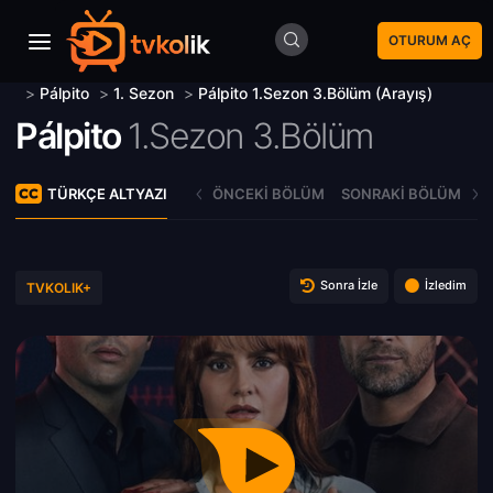
OTURUM AÇ
>
Pálpito
>
1. Sezon
>
Pálpito 1.Sezon 3.Bölüm (Arayış)
Pálpito
1.Sezon 3.Bölüm
TÜRKÇE ALTYAZI
ÖNCEKI BÖLÜM
SONRAKI BÖLÜM
Sonra İzle
İzledim
TVKOLIK+