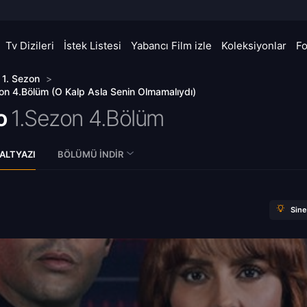
Tv Dizileri
İstek Listesi
Yabancı Film izle
Koleksiyonlar
F
>
1. Sezon
>
zon 4.Bölüm (O Kalp Asla Senin Olmamalıydı)
o
1.Sezon 4.Bölüm
ALTYAZI
BÖLÜMÜ İNDIR
Sin