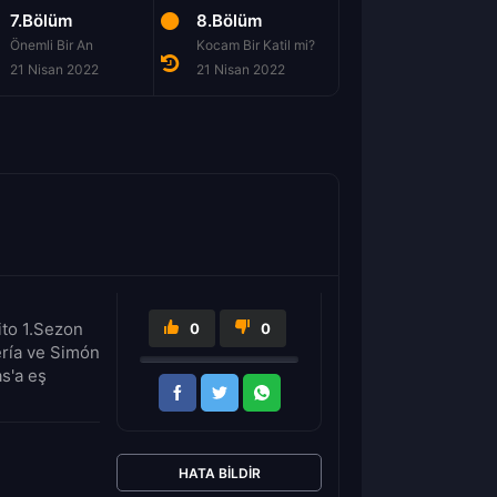
7.Bölüm
8.Bölüm
9.Bölüm
Önemli Bir An
Kocam Bir Katil mi?
21 Nisan 2022
21 Nisan 2022
21 Nisan 2022
pito 1.Sezon
0
0
ería ve Simón
s'a eş
HATA BILDIR