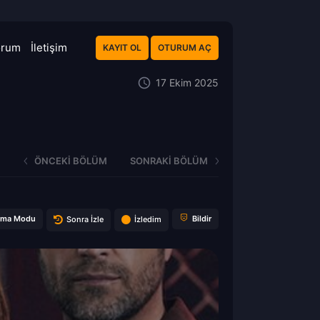
orum
İletişim
KAYIT OL
OTURUM AÇ
17 Ekim 2025
ÖNCEKI BÖLÜM
SONRAKI BÖLÜM
ema Modu
Bildir
Sonra İzle
İzledim