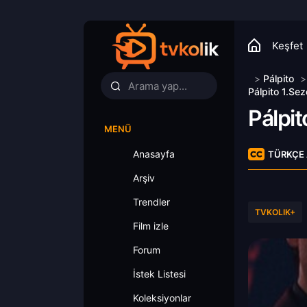
Keşfet
>
Pálpito
Pálpito 1.Se
Pálpit
MENÜ
Anasayfa
TÜRKÇE 
Arşiv
Trendler
TVKOLIK+
Film izle
Forum
İstek Listesi
Koleksiyonlar