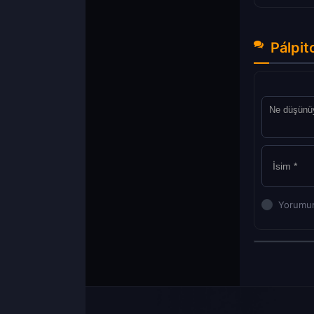
Pálpit
Yorumun