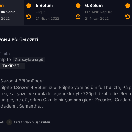
üm
5.Bölüm
6.Bölüm
O Kalp Asla Senin Olmamalıydı
Örgüt
Hiç Açık Kapı Kalmamalı
n 2022
21 Nisan 2022
21 Nisan 2022
EZON 4.BÖLÜM ÖZETI
álpito
álpito
TAKIP ET
 1.Sezon 4.Bölümünde;
álpito 1.Sezon 4.Bölüm izle, Pálpito yeni bölüm full hd izle, Pál
rkçe altyazılı ve dublajlı seçenekleriyle 720p hd kalitede. Rent
nun peşine düşerken Camila bir şamana gider. Zacarías, Cardena
daklanır. Samantha, ...
eti
tarafından oluşturuldu.