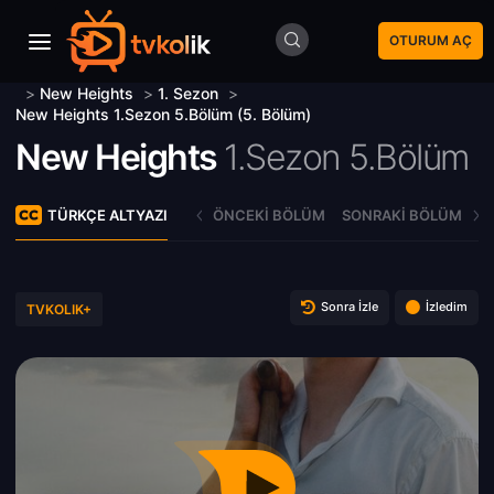
OTURUM AÇ
>
New Heights
>
1. Sezon
>
New Heights 1.Sezon 5.Bölüm (5. Bölüm)
New Heights
1.Sezon 5.Bölüm
TÜRKÇE ALTYAZI
ÖNCEKI BÖLÜM
SONRAKI BÖLÜM
Sonra İzle
İzledim
TVKOLIK+