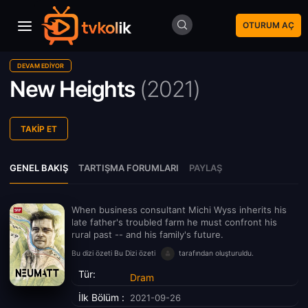
OTURUM AÇ
DEVAM EDIYOR
New Heights
(
2021)
TAKIP ET
GENEL BAKIŞ
TARTIŞMA FORUMLARI
PAYLAŞ
When business consultant Michi Wyss inherits his
late father's troubled farm he must confront his
rural past -- and his family's future.
Bu dizi özeti Bu Dizi özeti
tarafından oluşturuldu.
Tür:
Dram
İlk Bölüm :
2021-09-26