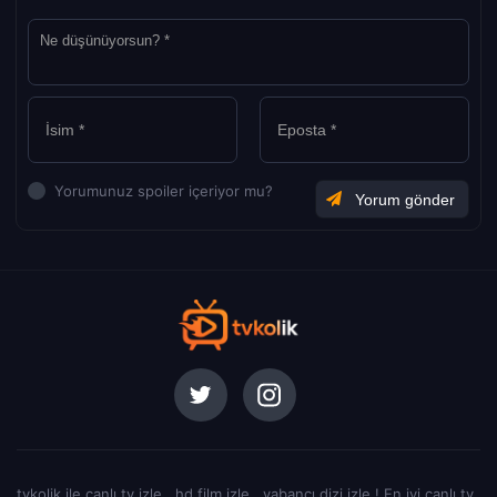
Yorumunuz spoiler içeriyor mu?
tvkolik ile canlı tv izle , hd film izle , yabancı dizi izle ! En iyi canlı tv