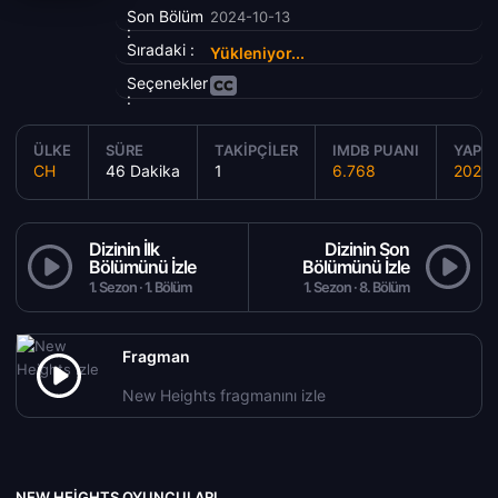
Son Bölüm
2024-10-13
:
Sıradaki :
Yükleniyor...
Seçenekler
:
ÜLKE
SÜRE
TAKIPÇILER
IMDB PUANI
YAPIM
CH
46 Dakika
1
6.768
2021
Dizinin İlk
Dizinin Son
Bölümünü İzle
Bölümünü İzle
1. Sezon · 1. Bölüm
1. Sezon · 8. Bölüm
Fragman
New Heights fragmanını izle
NEW HEIGHTS OYUNCULARI