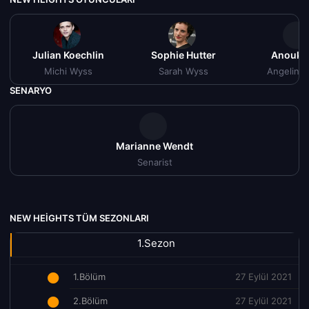
Julian Koechlin
Sophie Hutter
Anouk P
Michi Wyss
Sarah Wyss
Angelina
SENARYO
Marianne Wendt
Senarist
NEW HEIGHTS TÜM SEZONLARI
1.Sezon
1.Bölüm
27 Eylül 2021
2.Bölüm
27 Eylül 2021