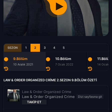
SEZON
1
2
3
4
5
9.Bölüm
10.Bölüm
11.Bölü
10 Aralık 2021
7 Ocak 2022
14 Ocak 
LAW & ORDER ORGANIZED CRIME 2.SEZON 9.BÖLÜM ÖZETI
Law & Order Organized Crime
Law & Order Organized Crime
TAKIP ET