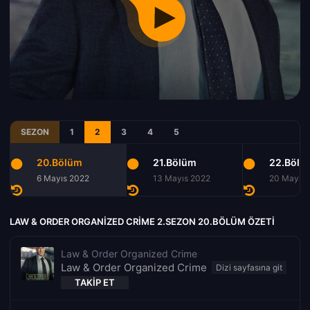
SEZON
1
2
3
4
5
20.Bölüm
21.Bölüm
22.Bölü
6 Mayıs 2022
13 Mayıs 2022
20 Mayıs 
LAW & ORDER ORGANIZED CRIME 2.SEZON 20.BÖLÜM ÖZETI
Law & Order Organized Crime
Law & Order Organized Crime
TAKIP ET