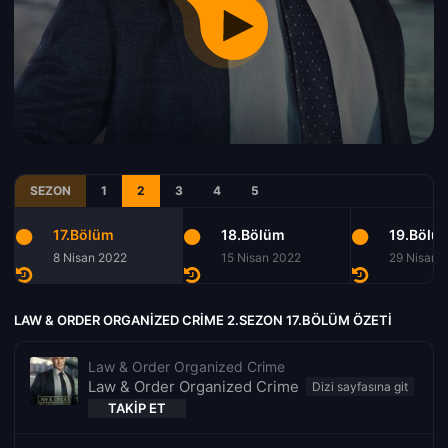
SEZON
1
2
3
4
5
17.Bölüm
18.Bölüm
19.Bölü
8 Nisan 2022
15 Nisan 2022
29 Nisan 
LAW & ORDER ORGANIZED CRIME 2.SEZON 17.BÖLÜM ÖZETI
Law & Order Organized Crime
Law & Order Organized Crime
TAKIP ET