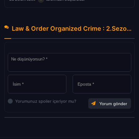
Law & Order Organized Crime : 2.Sezon 17.Bölüm Hakkında Yorumlar
Yorumunuz spoiler içeriyor mu?