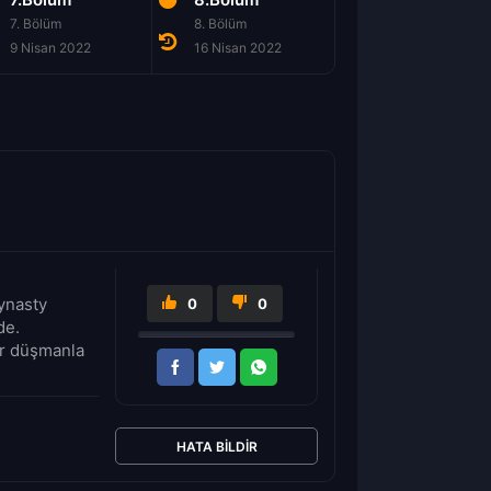
7. Bölüm
8. Bölüm
9. Bölüm
9 Nisan 2022
16 Nisan 2022
30 Nisan 2022
Dynasty
0
0
de.
ir düşmanla
HATA BILDIR