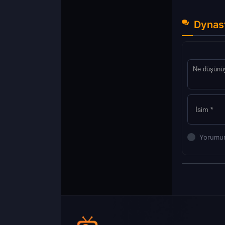
Dynast
Yorumun