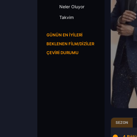
Neler Oluyor
Takvim
GÜNÜN EN İYILERI
BEKLENEN FILM/DIZILER
ÇEVIRI DURUMU
SEZON
2.Bölüm
3.Bölüm
4.Böl