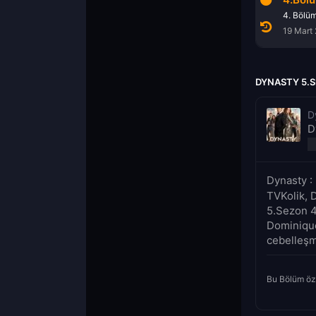
2. Bölüm
3. Bölüm
4. Bölü
21 Aralık 2021
12 Mart 2022
19 Mart
DYNASTY 5.
D
D
Dynasty :
TVKolik, 
5.Sezon 4.
Dominique
cebelleşm
Bu Bölüm öz