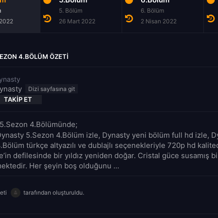
m
5. Bölüm
6. Bölüm
 2022
26 Mart 2022
2 Nisan 2022
SEZON 4.BÖLÜM ÖZETI
ynasty
ynasty
TAKIP ET
 5.Sezon 4.Bölümünde;
Dynasty 5.Sezon 4.Bölüm izle, Dynasty yeni bölüm full hd izle, 
Bölüm türkçe altyazılı ve dublajlı seçenekleriyle 720p hd kalite
’in defilesinde bir yıldız yeniden doğar. Cristal güce susamış b
ektedir. Her şeyin boş olduğunu ...
eti
tarafından oluşturuldu.