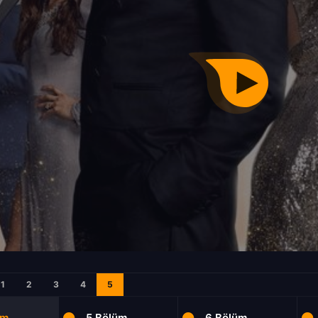
1
2
3
4
5
üm
5.Bölüm
6.Bölüm