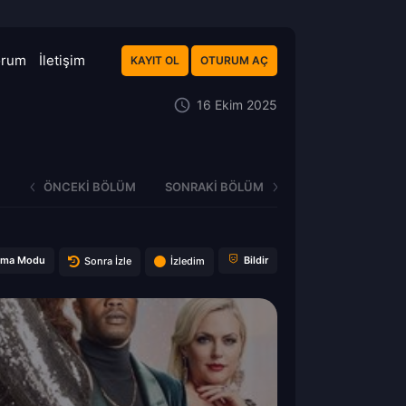
orum
İletişim
KAYIT OL
OTURUM AÇ
16 Ekim 2025
ÖNCEKI BÖLÜM
SONRAKI BÖLÜM
ema Modu
Bildir
Sonra İzle
İzledim