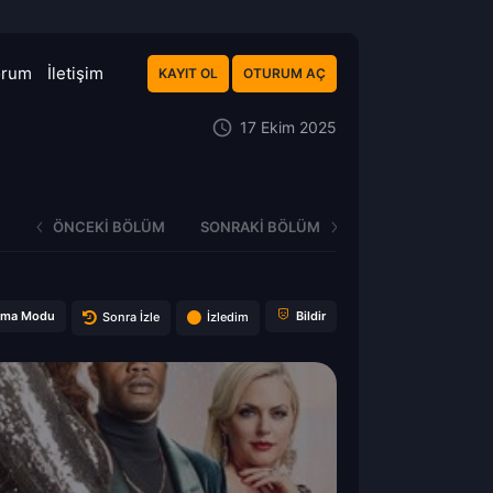
orum
İletişim
KAYIT OL
OTURUM AÇ
17 Ekim 2025
ÖNCEKI BÖLÜM
SONRAKI BÖLÜM
ema Modu
Bildir
Sonra İzle
İzledim