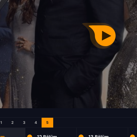
1
2
3
4
5
üm
12.Bölüm
13.Bölüm