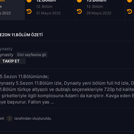
m
12. Bölüm
13. Bölüm
s 2022
21 Mayıs 2022
28 Mayıs 2022
EZON 11.BÖLÜM ÖZETI
ynasty
ynasty
TAKIP ET
 5.Sezon 11.Bölümünde;
Dynasty 5.Sezon 11.Bölüm izle, Dynasty yeni bölüm full hd izle, 
.Bölüm türkçe altyazılı ve dublajlı seçenekleriyle 720p hd kalite
 şirketleriyle ilgili komplosuna Adam'ı da karıştırır. Kavga eden 
eye başvurur. Fallon yas ...
eti
tarafından oluşturuldu.