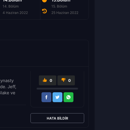
14. Bölüm
15. Bölüm
16. Bölüm
4 Haziran 2022
25 Haziran 2022
2 Temmuz 2022
Dynasty
0
0
de. Jeff,
Blake ve
HATA BILDIR