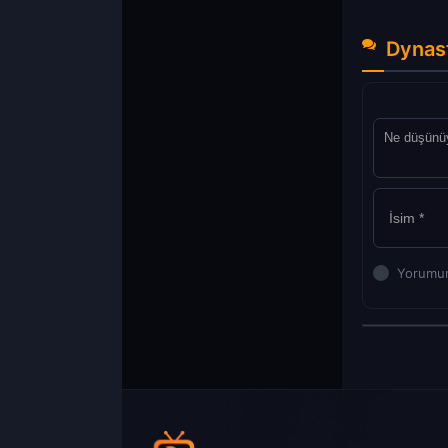
Dynast
Yorumun