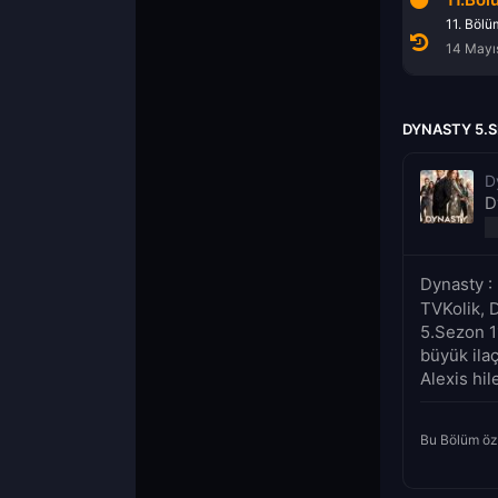
9. Bölüm
10. Bölüm
11. Bölü
30 Nisan 2022
7 Mayıs 2022
14 Mayı
DYNASTY 5.S
D
D
Dynasty :
TVKolik, 
5.Sezon 11
büyük ilaç
Alexis hil
Bu Bölüm öz