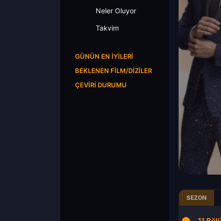
Neler Oluyor
Takvim
GÜNÜN EN İYILERI
BEKLENEN FILM/DIZILER
ÇEVIRI DURUMU
SEZON
9.Bölüm
10.Bölüm
11.Böl