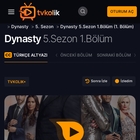
OTURUM AÇ
>
Dynasty
>
5. Sezon
>
Dynasty 5.Sezon 1.Bölüm (1. Bölüm)
Dynasty
5.Sezon 1.Bölüm
TÜRKÇE ALTYAZI
ÖNCEKI BÖLÜM
SONRAKI BÖLÜM
Sonra İzle
İzledim
TVKOLIK+