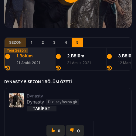
SEZON
1
2
3
4
5
1.Bölüm
2.Bölüm
3.Bölüm
21 Aralık 2021
21 Aralık 2021
12 Mart 2
DYNASTY 5.SEZON 1.BÖLÜM ÖZETI
Dynasty
Dynasty
TAKIP ET
0
0