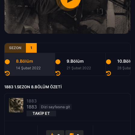
SEZON
1
8.Bölüm
9.Bölüm
10.Bölü
14 Şubat 2022
21 Şubat 2022
28 Şubat 
1883 1.SEZON 8.BÖLÜM ÖZETI
1883
1883
TAKIP ET