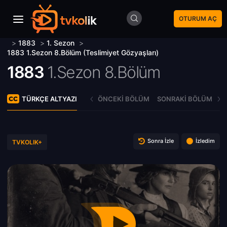
OTURUM AÇ
>
1883
>
1. Sezon
>
1883 1.Sezon 8.Bölüm (Teslimiyet Gözyaşları)
1883
1.Sezon 8.Bölüm
TÜRKÇE ALTYAZI
ÖNCEKI BÖLÜM
SONRAKI BÖLÜM
Sonra İzle
İzledim
TVKOLIK+