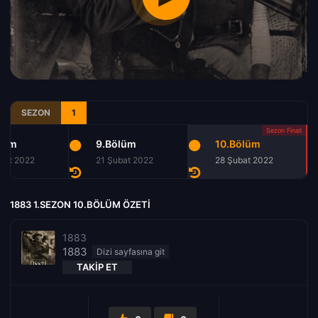
SEZON
1
lüm
9.Bölüm
10.Bölüm
bat 2022
21 Şubat 2022
28 Şubat 2022
1883 1.SEZON 10.BÖLÜM ÖZETI
1883
1883
TAKIP ET