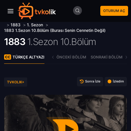
OTURUM AÇ
>
1883
>
1. Sezon
>
1883 1.Sezon 10.Bölüm (Burası Senin Cennetin Değil)
1883
1.Sezon 10.Bölüm
TÜRKÇE ALTYAZI
ÖNCEKI BÖLÜM
SONRAKI BÖLÜM
Sonra İzle
İzledim
TVKOLIK+