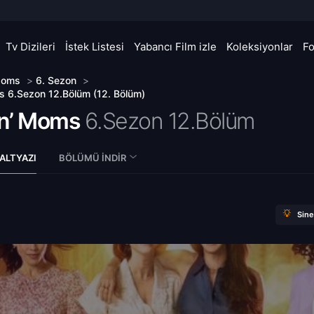
Tv Dizileri
İstek Listesi
Yabancı Film izle
Koleksiyonlar
F
Moms
>
6. Sezon
>
 6.Sezon 12.Bölüm (12. Bölüm)
n’ Moms
6.Sezon 12.Bölüm
ALTYAZI
BÖLÜMÜ İNDIR
Sin