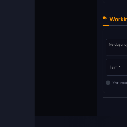
Worki
Yorumun