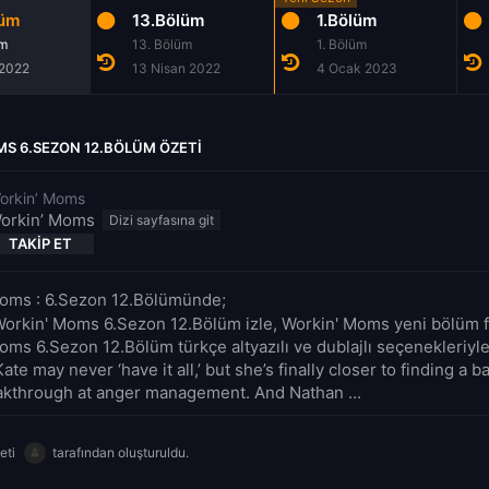
lüm
13.Bölüm
1.Bölüm
üm
13. Bölüm
1. Bölüm
 2022
13 Nisan 2022
4 Ocak 2023
S 6.SEZON 12.BÖLÜM ÖZETI
orkin’ Moms
orkin’ Moms
TAKIP ET
oms : 6.Sezon 12.Bölümünde;
Workin' Moms 6.Sezon 12.Bölüm izle, Workin' Moms yeni bölüm fu
oms 6.Sezon 12.Bölüm türkçe altyazılı ve dublajlı seçenekleriyl
Kate may never ‘have it all,’ but she’s finally closer to finding a 
akthrough at anger management. And Nathan ...
eti
tarafından oluşturuldu.