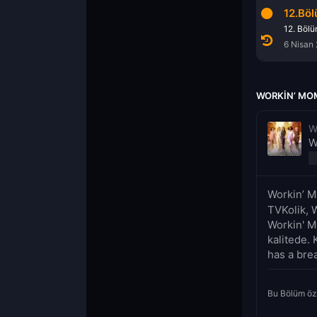
10.Bölüm
11.Bölüm
12.Bö
10. Bölüm
11. Bölüm
12. Böl
23 Mart 2022
30 Mart 2022
6 Nisan
WORKIN’ MOM
W
W
Workin’ M
TVKolik, 
Workin' M
kalitede. 
has a bre
Bu Bölüm öz