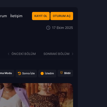
orum
İletişim
KAYIT OL
OTURUM AÇ
17 Ekim 2025
ÖNCEKI BÖLÜM
SONRAKI BÖLÜM
ema Modu
Bildir
Sonra İzle
İzledim