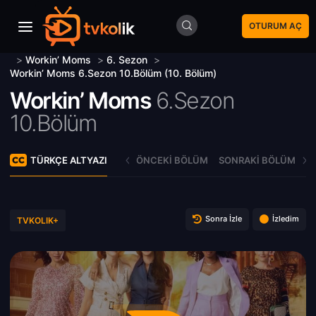
OTURUM AÇ
>
Workin’ Moms
>
6. Sezon
>
Workin’ Moms 6.Sezon 10.Bölüm (10. Bölüm)
Workin’ Moms
6.Sezon
10.Bölüm
TÜRKÇE ALTYAZI
ÖNCEKI BÖLÜM
SONRAKI BÖLÜM
Sonra İzle
İzledim
TVKOLIK+