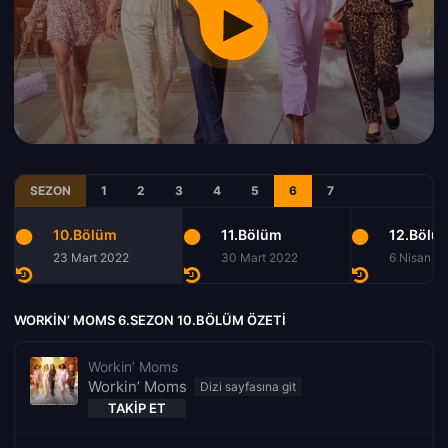
SEZON
1
2
3
4
5
6
7
10.Bölüm
11.Bölüm
12.Bölü
23 Mart 2022
30 Mart 2022
6 Nisan 2
WORKIN’ MOMS 6.SEZON 10.BÖLÜM ÖZETI
Workin’ Moms
Workin’ Moms
TAKIP ET