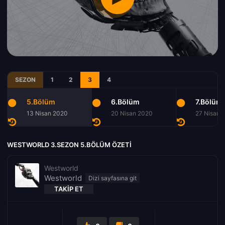
SEZON
1
2
3
4
5.Bölüm
6.Bölüm
7.Bölüm
13 Nisan 2020
20 Nisan 2020
27 Nisan 
WESTWORLD 3.SEZON 5.BÖLÜM ÖZETI
Westworld
Westworld
TAKIP ET