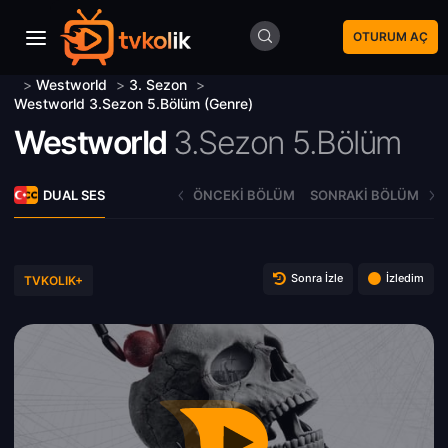
OTURUM AÇ
>
Westworld
>
3. Sezon
>
Westworld 3.Sezon 5.Bölüm (Genre)
Westworld
3.Sezon 5.Bölüm
DUAL SES
ÖNCEKI BÖLÜM
SONRAKI BÖLÜM
Sonra İzle
İzledim
TVKOLIK+