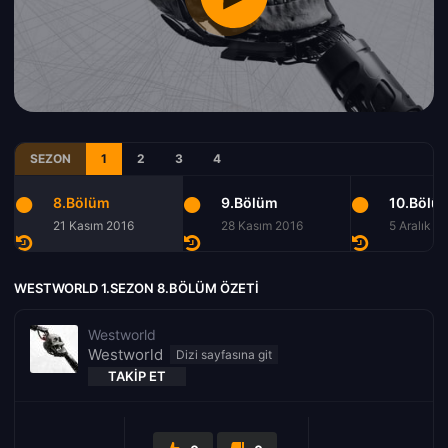
SEZON
1
2
3
4
8.Bölüm
9.Bölüm
10.Bölü
21 Kasım 2016
28 Kasım 2016
5 Aralık 2
WESTWORLD 1.SEZON 8.BÖLÜM ÖZETI
Westworld
Westworld
TAKIP ET