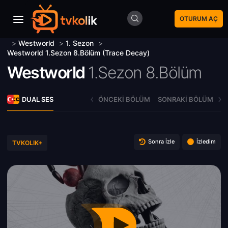
OTURUM AÇ
>
Westworld
>
1. Sezon
>
Westworld 1.Sezon 8.Bölüm (Trace Decay)
Westworld
1.Sezon 8.Bölüm
DUAL SES
ÖNCEKI BÖLÜM
SONRAKI BÖLÜM
Sonra İzle
İzledim
TVKOLIK+