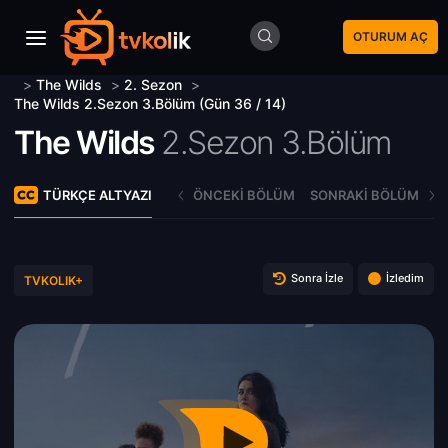
OTURUM AÇ
>
The Wilds
>
2. Sezon
>
The Wilds 2.Sezon 3.Bölüm (Gün 36 / 14)
The Wilds
2.Sezon 3.Bölüm
TÜRKÇE ALTYAZI
ÖNCEKI BÖLÜM
SONRAKI BÖLÜM
Sonra İzle
İzledim
TVKOLIK+