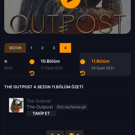
SEZON
1
2
3
4
lüm
10.Bölüm
11.Bölüm
lül 2021
17 Eylül 2021
24 Eylül 2021
THE OUTPOST 4.SEZON 11.BÖLÜM ÖZETI
The Outpost
The Outpost
TAKIP ET