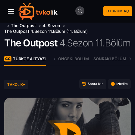
OTURUM AÇ
>
The Outpost
>
4. Sezon
>
The Outpost 4.Sezon 11.Bölüm (11. Bölüm)
The Outpost
4.Sezon 11.Bölüm
TÜRKÇE ALTYAZI
ÖNCEKI BÖLÜM
SONRAKI BÖLÜM
Sonra İzle
İzledim
TVKOLIK+