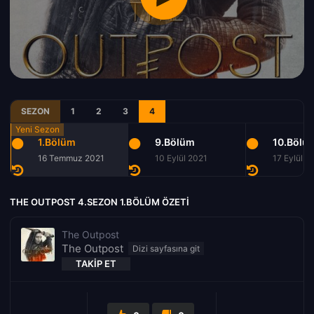
SEZON
1
2
3
4
1.Bölüm
9.Bölüm
10.Bölü
16 Temmuz 2021
10 Eylül 2021
17 Eylül 2
THE OUTPOST 4.SEZON 1.BÖLÜM ÖZETI
The Outpost
The Outpost
TAKIP ET