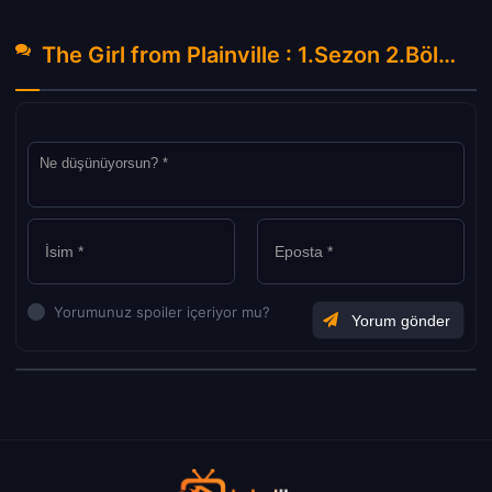
The Girl from Plainville : 1.Sezon 2.Bölüm Hakkında Yorumlar
Yorumunuz spoiler içeriyor mu?