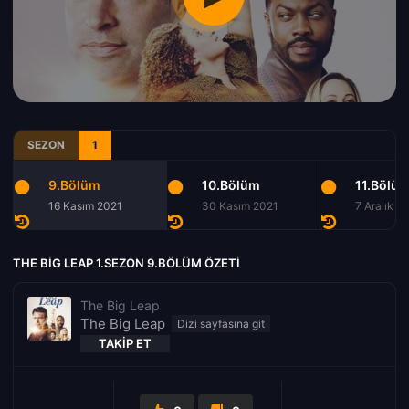
SEZON
1
9.Bölüm
10.Bölüm
11.Bölü
16 Kasım 2021
30 Kasım 2021
7 Aralık 2
THE BIG LEAP 1.SEZON 9.BÖLÜM ÖZETI
The Big Leap
The Big Leap
TAKIP ET