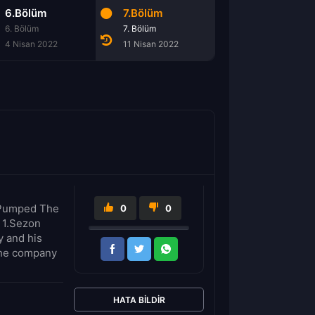
6.Bölüm
7.Bölüm
6. Bölüm
7. Bölüm
4 Nisan 2022
11 Nisan 2022
r Pumped The
0
0
r 1.Sezon
y and his
 the company
HATA BILDIR