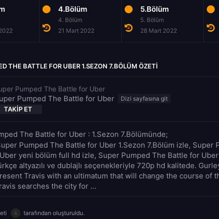
üm
4.Bölüm
5.Bölüm
4. Bölüm
5. Bölüm
 2022
21 Mart 2022
28 Mart 2022
D THE BATTLE FOR UBER 1.SEZON 7.BÖLÜM ÖZETI
uper Pumped The Battle for Uber
uper Pumped The Battle for Uber
TAKIP ET
ped The Battle for Uber : 1.Sezon 7.Bölümünde;
Super Pumped The Battle for Uber 1.Sezon 7.Bölüm izle, Supe
r Uber yeni bölüm full hd izle, Super Pumped The Battle for Ube
rkçe altyazılı ve dublajlı seçenekleriyle 720p hd kalitede. Gurle
resent Travis with an ultimatum that will change the course of
ravis searches the city for ...
eti
tarafından oluşturuldu.