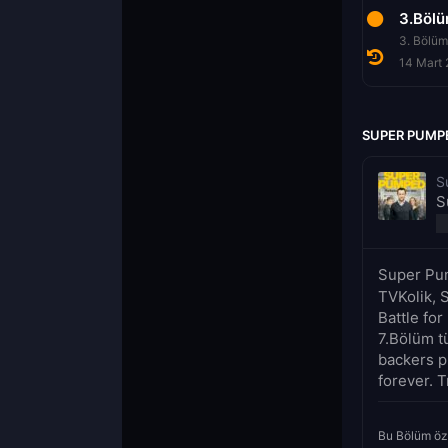
1.Bölüm
2.Bölüm
3.Böl
1. Bölüm
2. Bölüm
3. Bölüm
28 Şubat 2022
7 Mart 2022
14 Mart
SUPER PUMPE
S
S
Super Pum
TVKolik, 
Battle fo
7.Bölüm tü
backers p
forever. T
Bu Bölüm öz