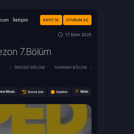
orum
İletişim
KAYIT OL
OTURUM AÇ
17 Ekim 2025
ezon 7.Bölüm
ÖNCEKI BÖLÜM
SONRAKI BÖLÜM
ema Modu
Bildir
Sonra İzle
İzledim