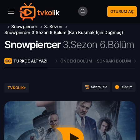
OTURUM AÇ
>
Snowpiercer
>
3. Sezon
>
Snowpiercer 3.Sezon 6.Bölüm (Kan Kusmak İçin Doğmuş)
Snowpiercer
3.Sezon 6.Bölüm
TÜRKÇE ALTYAZI
ÖNCEKI BÖLÜM
SONRAKI BÖLÜM
Sonra İzle
İzledim
TVKOLIK+