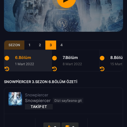
SEZON
1
2
3
4
6.Bölüm
7.Bölüm
8.Bölüm
1 Mart 2022
8 Mart 2022
15 Mart 2
SNOWPIERCER 3.SEZON 6.BÖLÜM ÖZETI
Snowpiercer
Snowpiercer
TAKIP ET