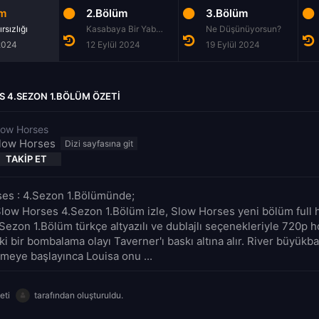
üm
2.Bölüm
3.Bölüm
rsızlığı
Kasabaya Bir Yabancı Gelir
Ne Düşünüyorsun?
 2024
12 Eylül 2024
19 Eylül 2024
 4.SEZON 1.BÖLÜM ÖZETI
low Horses
low Horses
TAKIP ET
es : 4.Sezon 1.Bölümünde;
Slow Horses 4.Sezon 1.Bölüm izle, Slow Horses yeni bölüm full h
ezon 1.Bölüm türkçe altyazılı ve dublajlı seçenekleriyle 720p hd
i bir bombalama olayı Taverner'ı baskı altına alır. River büyükba
meye başlayınca Louisa onu ...
eti
tarafından oluşturuldu.