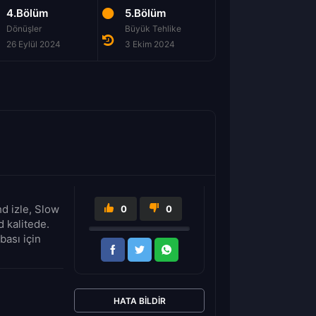
4.Bölüm
5.Bölüm
6.Bölüm
Dönüşler
Büyük Tehlike
Merhaba Elveda
26 Eylül 2024
3 Ekim 2024
10 Ekim 2024
d izle, Slow
0
0
 kalitede.
bası için
HATA BILDIR