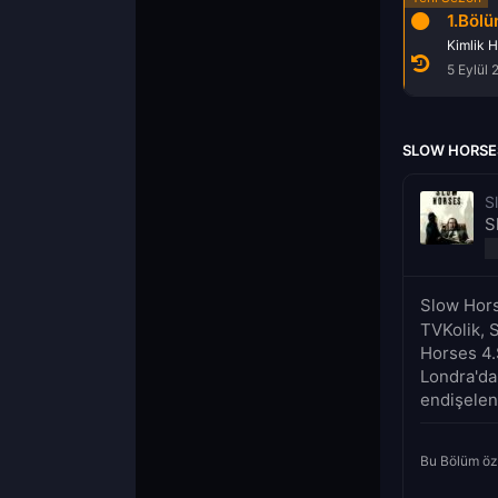
5.Bölüm
6.Bölüm
1.Böl
r
Temizlik
Ayak İzleri
Kimlik Hı
21 Aralık 2023
28 Aralık 2023
5 Eylül
SLOW HORSES
S
S
Slow Hors
TVKolik, 
Horses 4.S
Londra'dak
endişelen
Bu Bölüm öz