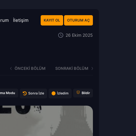
orum
İletişim
KAYIT OL
OTURUM AÇ
26 Ekim 2025
ÖNCEKI BÖLÜM
SONRAKI BÖLÜM
ema Modu
Bildir
Sonra İzle
İzledim