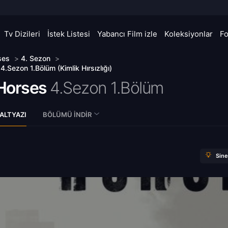
Tv Dizileri
İstek Listesi
Yabancı Film izle
Koleksiyonlar
F
ses
>
4. Sezon
>
.Sezon 1.Bölüm (Kimlik Hırsızlığı)
Horses
4.Sezon 1.Bölüm
ALTYAZI
BÖLÜMÜ İNDIR
Sin