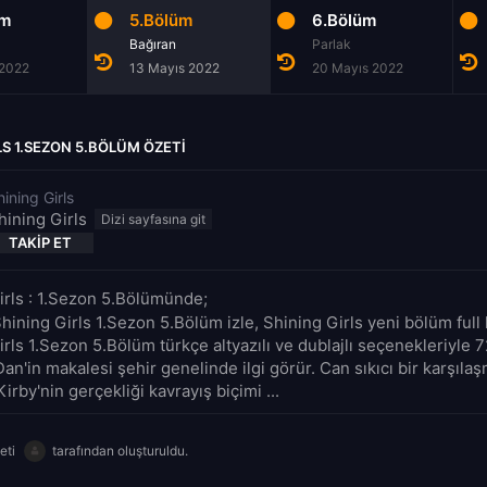
üm
5.Bölüm
6.Bölüm
Bağıran
Parlak
 2022
13 Mayıs 2022
20 Mayıs 2022
LS 1.SEZON 5.BÖLÜM ÖZETI
hining Girls
hining Girls
TAKIP ET
irls : 1.Sezon 5.Bölümünde;
hining Girls 1.Sezon 5.Bölüm izle, Shining Girls yeni bölüm full 
rls 1.Sezon 5.Bölüm türkçe altyazılı ve dublajlı seçenekleriyle 
Dan'in makalesi şehir genelinde ilgi görür. Can sıkıcı bir karşıla
irby'nin gerçekliği kavrayış biçimi ...
eti
tarafından oluşturuldu.