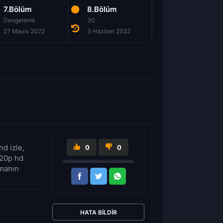
7.Bölüm
8.Bölüm
Dengeleme
30
27 Mayıs 2022
3 Haziran 2022
hd izle,
0
0
720p hd
şmanın
HATA BILDIR