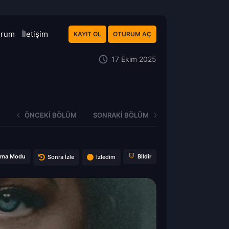
orum
İletişim
KAYIT OL
OTURUM AÇ
17 Ekim 2025
ÖNCEKI BÖLÜM
SONRAKI BÖLÜM
ema Modu
Bildir
Sonra İzle
İzledim