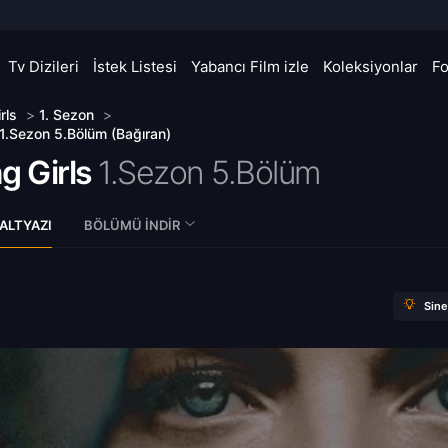
Tv Dizileri
İstek Listesi
Yabancı Film izle
Koleksiyonlar
F
rls
>
1. Sezon
>
 1.Sezon 5.Bölüm (Bağıran)
g Girls
1.Sezon 5.Bölüm
ALTYAZI
BÖLÜMÜ İNDIR
Sin