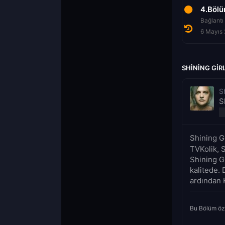
1.Bölüm
4.Böl
Kesikler
Bağlantı
29 Nisan 2022
6 Mayıs
SHINING GIR
S
S
Shining G
TVKolik, S
Shining Gi
kalitede. 
ardından K
Bu Bölüm öz