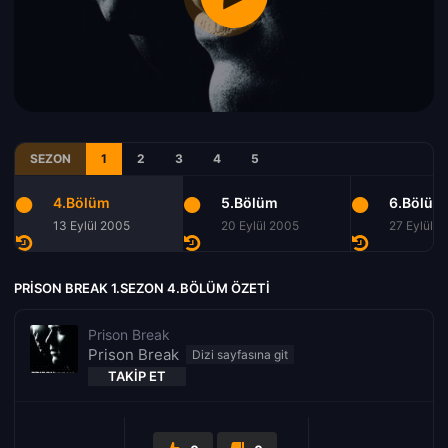
SEZON
1
2
3
4
5
4.Bölüm
5.Bölüm
6.Bölüm
13 Eylül 2005
20 Eylül 2005
27 Eylül 
PRISON BREAK 1.SEZON 4.BÖLÜM ÖZETI
Prison Break
Prison Break
TAKIP ET