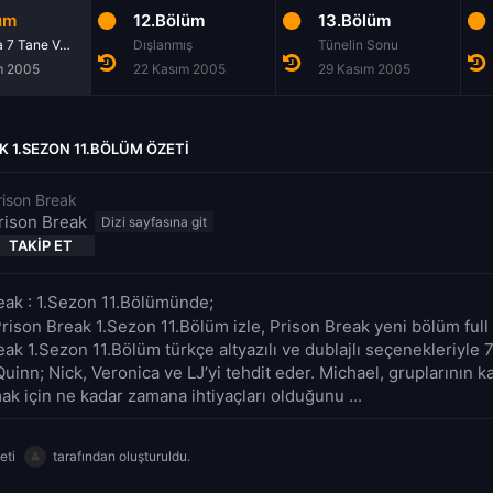
üm
12.Bölüm
13.Bölüm
Ve Sonra 7 Tane Vardı
Dışlanmış
Tünelin Sonu
m 2005
22 Kasım 2005
29 Kasım 2005
K 1.SEZON 11.BÖLÜM ÖZETI
rison Break
rison Break
TAKIP ET
eak : 1.Sezon 11.Bölümünde;
rison Break 1.Sezon 11.Bölüm izle, Prison Break yeni bölüm full 
eak 1.Sezon 11.Bölüm türkçe altyazılı ve dublajlı seçenekleriyle
Quinn; Nick, Veronica ve LJ’yi tehdit eder. Michael, gruplarının ka
k için ne kadar zamana ihtiyaçları olduğunu ...
eti
tarafından oluşturuldu.