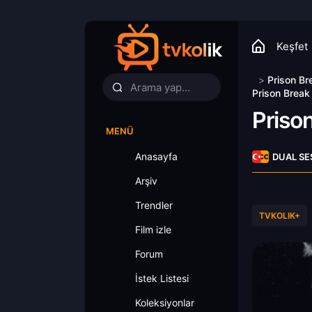
Keşfet
>
Prison Br
Prison Break
Priso
MENÜ
Anasayfa
DUAL SE
Arşiv
Trendler
TVKOLIK+
Film izle
Forum
İstek Listesi
Koleksiyonlar