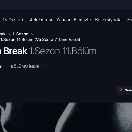
Tv Dizileri
İstek Listesi
Yabancı Film izle
Koleksiyonlar
F
eak
>
1. Sezon
>
 1.Sezon 11.Bölüm (Ve Sonra 7 Tane Vardı)
n Break
1.Sezon 11.Bölüm
S
BÖLÜMÜ İNDIR
Sin