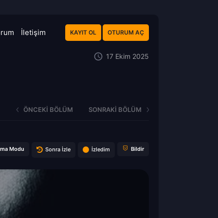
orum
İletişim
KAYIT OL
OTURUM AÇ
17 Ekim 2025
ÖNCEKI BÖLÜM
SONRAKI BÖLÜM
ema Modu
Bildir
Sonra İzle
İzledim