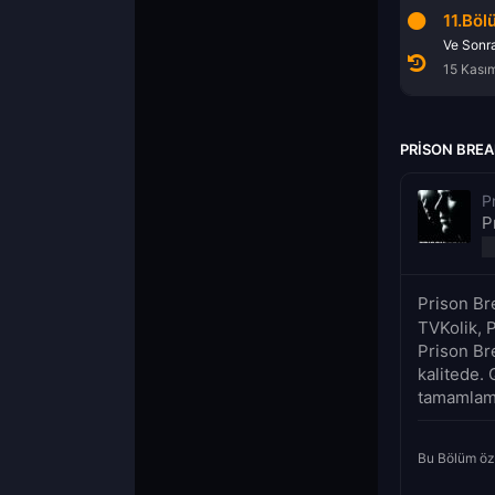
9.Bölüm
10.Bölüm
11.Böl
Ergen
El Çabukluğu
2 Ağustos 2026
8 Kasım 2005
15 Kası
PRISON BREA
P
P
Prison Br
TVKolik, P
Prison Br
kalitede. 
tamamlama
Bu Bölüm öz