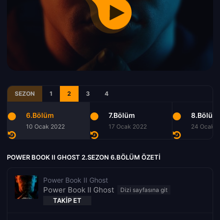
SEZON
1
2
3
4
6.Bölüm
7.Bölüm
8.Bölüm
10 Ocak 2022
17 Ocak 2022
24 Ocak 
POWER BOOK II GHOST 2.SEZON 6.BÖLÜM ÖZETI
Power Book II Ghost
Power Book II Ghost
TAKIP ET