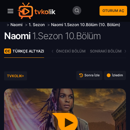
OTURUM AÇ
>
Naomi
>
1. Sezon
>
Naomi 1.Sezon 10.Bölüm (10. Bölüm)
Naomi
1.Sezon 10.Bölüm
TÜRKÇE ALTYAZI
ÖNCEKI BÖLÜM
SONRAKI BÖLÜM
Sonra İzle
İzledim
TVKOLIK+