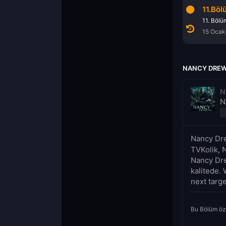
9.Bölüm
10.Bölüm
11.Böl
9. Bölüm
10. Bölüm
11. Bölü
11 Aralık 2021
8 Ocak 2022
15 Ocak
NANCY DREW 
N
N
Nancy Dre
TVKolik, 
Nancy Dre
kalitede. 
next targe
Bu Bölüm öz