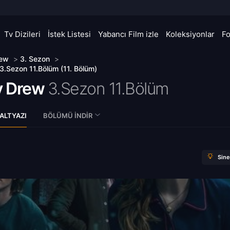
Tv Dizileri
İstek Listesi
Yabancı Film izle
Koleksiyonlar
F
rew
>
3. Sezon
>
.Sezon 11.Bölüm (11. Bölüm)
 Drew
3.Sezon 11.Bölüm
ALTYAZI
BÖLÜMÜ İNDIR
Sin