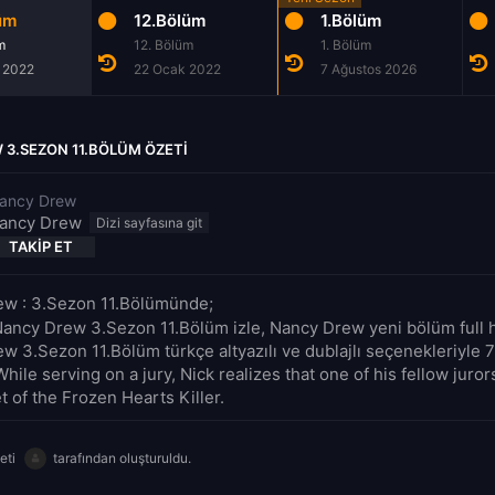
üm
12.Bölüm
1.Bölüm
m
12. Bölüm
1. Bölüm
 2022
22 Ocak 2022
7 Ağustos 2026
3.SEZON 11.BÖLÜM ÖZETI
ancy Drew
ancy Drew
TAKIP ET
w : 3.Sezon 11.Bölümünde;
Nancy Drew 3.Sezon 11.Bölüm izle, Nancy Drew yeni bölüm full h
w 3.Sezon 11.Bölüm türkçe altyazılı ve dublajlı seçenekleriyle 
While serving on a jury, Nick realizes that one of his fellow juro
t of the Frozen Hearts Killer.
eti
tarafından oluşturuldu.