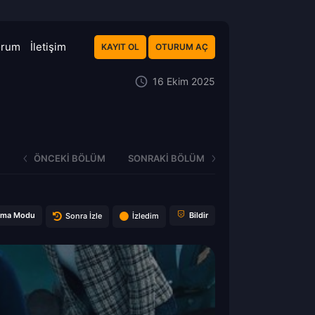
orum
İletişim
KAYIT OL
OTURUM AÇ
16 Ekim 2025
ÖNCEKI BÖLÜM
SONRAKI BÖLÜM
ema Modu
Bildir
Sonra İzle
İzledim