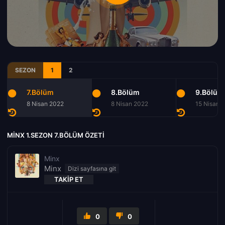
SEZON
1
2
7.Bölüm
8.Bölüm
9.Bölüm
8 Nisan 2022
8 Nisan 2022
15 Nisan 
MINX 1.SEZON 7.BÖLÜM ÖZETI
Minx
Minx
TAKIP ET
0
0