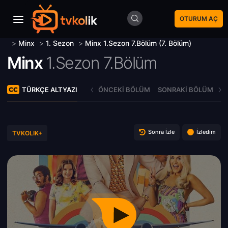
OTURUM AÇ
>
Minx
>
1. Sezon
>
Minx 1.Sezon 7.Bölüm (7. Bölüm)
Minx
1.Sezon 7.Bölüm
TÜRKÇE ALTYAZI
ÖNCEKI BÖLÜM
SONRAKI BÖLÜM
Sonra İzle
İzledim
TVKOLIK+