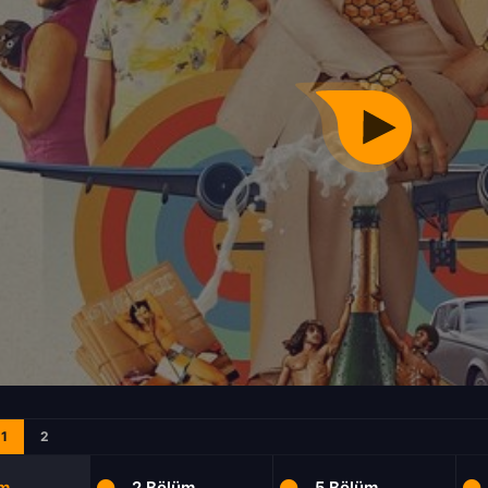
1
2
üm
2.Bölüm
5.Bölüm