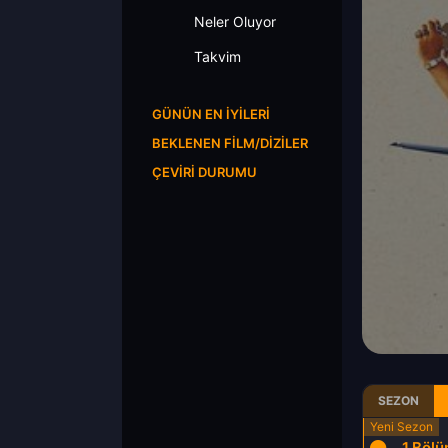
Neler Oluyor
Takvim
GÜNÜN EN İYILERI
BEKLENEN FILM/DIZILER
ÇEVIRI DURUMU
SEZON
1.Böl