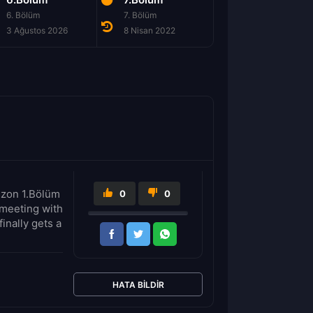
6. Bölüm
7. Bölüm
8. Bölüm
3 Ağustos 2026
8 Nisan 2022
8 Nisan 2022
Sezon 1.Bölüm
0
0
l meeting with
inally gets a
HATA BILDIR