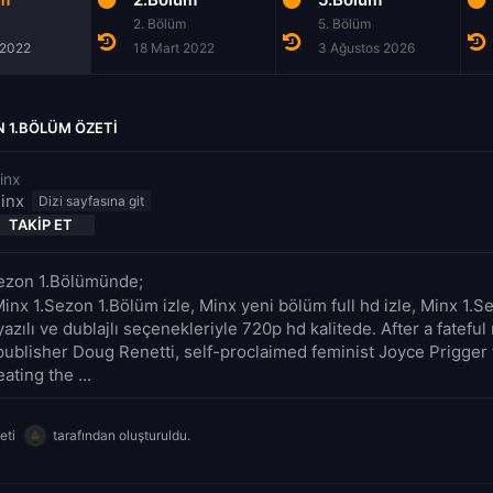
2. Bölüm
5. Bölüm
 2022
18 Mart 2022
3 Ağustos 2026
N 1.BÖLÜM ÖZETI
inx
inx
TAKIP ET
Sezon 1.Bölümünde;
Minx 1.Sezon 1.Bölüm izle, Minx yeni bölüm full hd izle, Minx 1.
yazılı ve dublajlı seçenekleriyle 720p hd kalitede. After a fatefu
publisher Doug Renetti, self-proclaimed feminist Joyce Prigger f
eating the ...
eti
tarafından oluşturuldu.