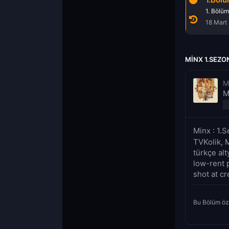
1. Bölüm
18 Mart
MINX 1.SEZO
M
M
Minx : 1.
TVKolik, 
türkçe alt
low-rent 
shot at cr
Bu Bölüm öz