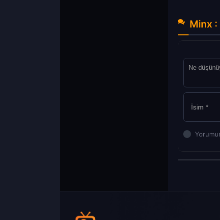
Minx :
Yorumun