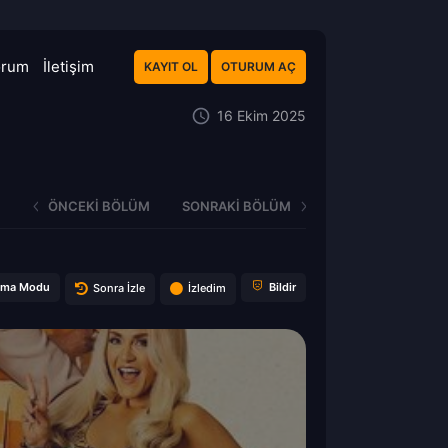
orum
İletişim
KAYIT OL
OTURUM AÇ
16 Ekim 2025
ÖNCEKI BÖLÜM
SONRAKI BÖLÜM
ema Modu
Bildir
Sonra İzle
İzledim