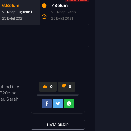
6.Bölüm
7.Bölüm
VI. Kitap: Elçilerin İşleri
VII. Kitap: Vahiy
25 Eylül 2021
25 Eylül 2021
l hd izle,
0
0
e 720p hd
par. Sarah
HATA BILDIR