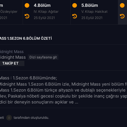
üm
4.Bölüm
5.Bölüm
p: Özdeyişler
IV. Kitap: Ağıtlar
V. Kitap: Hakikat
 2021
25 Eylül 2021
25 Eylül 2021
SS 1.SEZON 6.BÖLÜM ÖZETI
idnight Mass
idnight Mass
TAKIP ET
Mass : 1.Sezon 6.Bölümünde;
Midnight Mass 1.Sezon 6.Bölüm izle, Midnight Mass yeni bölüm ful
Mass 1.Sezon 6.Bölüm türkçe altyazılı ve dublajlı seçenekleriyl
Bev, Paskalya nöbeti gecesi coşkulu bir şekilde inanç çağrısı ya
dici bir deneyin sonuçlarını açıklar ve ...
eti
tarafından oluşturuldu.