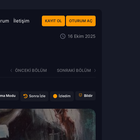
orum
İletişim
KAYIT OL
OTURUM AÇ
16 Ekim 2025
ÖNCEKI BÖLÜM
SONRAKI BÖLÜM
ema Modu
Bildir
Sonra İzle
İzledim