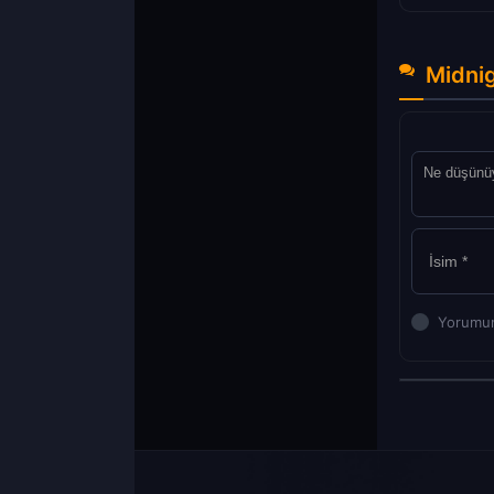
Midnig
Yorumun