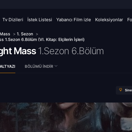
Tv Dizileri
İstek Listesi
Yabancı Film izle
Koleksiyonlar
F
 Mass
>
1. Sezon
>
 1.Sezon 6.Bölüm (VI. Kitap: Elçilerin İşleri)
ght Mass
1.Sezon 6.Bölüm
ALTYAZI
BÖLÜMÜ İNDIR
Sin