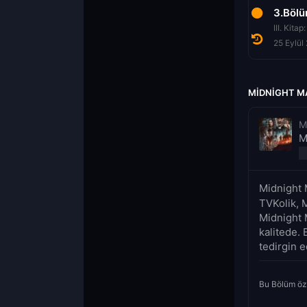
1.Bölüm
2.Bölüm
3.Böl
I. Kitap: Yaratılış
II. Kitap: Mezmurlar
III. Kita
25 Eylül 2021
25 Eylül 2021
25 Eylül
MIDNIGHT MA
M
M
Midnight 
TVKolik, 
Midnight 
kalitede. 
tedirgin e
Bu Bölüm öz