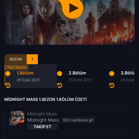
SEZON
1
1.Bölüm
2.Bölüm
3.Bölüm
25 Eylül 2021
25 Eylül 2021
25 Eylül 2
MIDNIGHT MASS 1.SEZON 1.BÖLÜM ÖZETI
Midnight Mass
Midnight Mass
TAKIP ET