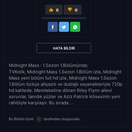
0
0
HATA BILDIR
Midnight Mass : 1.Sezon 1.Bölümünde;
TVKolik, Midnight Mass 1.Sezon 1.Bölüm izle, Midnight
Mass yeni bölüm full hd izle, Midnight Mass 1.Sezon
1.Bölüm türkçe altyazılı ve dublajlı seçenekleriyle 720p
hd kalitede. Memleketine dönen Riley Flynn ailevi
sorunlar, tanıdık yüzler ve Aziz Patrick kilisesinin yeni
rahibiyle karşılaşır. Bu sırada ...
Bu Bölüm özeti
tarafından oluşturuldu.