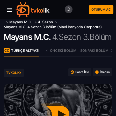
OTURUM AÇ
>
Mayans M.C.
>
4. Sezon
>
Mayans M.C. 4.Sezon 3.Bölüm (Mavi Banyoda Otoportre)
Mayans M.C.
4.Sezon 3.Bölüm
TÜRKÇE ALTYAZI
ÖNCEKI BÖLÜM
SONRAKI BÖLÜM
Sonra İzle
İzledim
TVKOLIK+