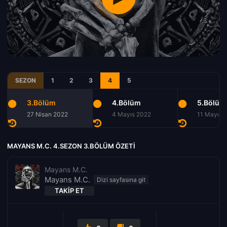
SEZON
1
2
3
4
5
3.Bölüm
4.Bölüm
5.Bölüm
27 Nisan 2022
4 Mayıs 2022
11 Mayıs 
MAYANS M.C. 4.SEZON 3.BÖLÜM ÖZETI
Mayans M.C.
Mayans M.C.
TAKIP ET