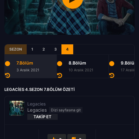
SEZON
1
2
3
4
7.Bölüm
8.Bölüm
9.Bölüm
3 Aralık 2021
10 Aralık 2021
17 Aralık 
LEGACIES 4.SEZON 7.BÖLÜM ÖZETI
Legacies
Legacies
TAKIP ET