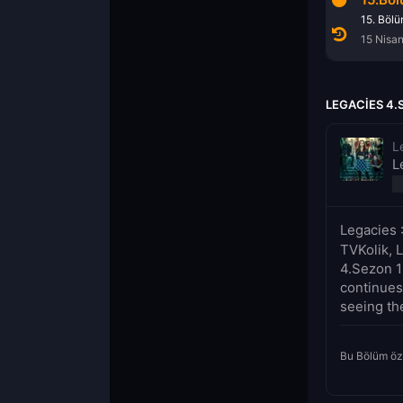
13. Bölüm
14. Bölüm
15. Böl
7 Ağustos 2026
8 Nisan 2022
15 Nisa
LEGACIES 4.
L
L
Legacies 
TVKolik, 
4.Sezon 1
continues
seeing th
Bu Bölüm öz