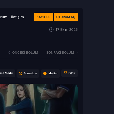
orum
İletişim
KAYIT OL
OTURUM AÇ
17 Ekim 2025
ÖNCEKI BÖLÜM
SONRAKI BÖLÜM
ema Modu
Bildir
Sonra İzle
İzledim