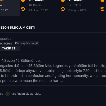
üm
16. Bölüm
17. Bölüm
n 2022
29 Nisan 2022
6 Mayıs 2022
SEZON 15.BÖLÜM ÖZETI
egacies
egacies
TAKIP ET
: 4.Sezon 15.Bölümünde;
Legacies 4.Sezon 15.Bölüm izle, Legacies yeni bölüm full hd izle
5.Bölüm türkçe altyazılı ve dublajlı seçenekleriyle 720p hd kali
 to be swirled in confusion and fighting her humanity, which res
e people who mean the most to her: ...
eti
tarafından oluşturuldu.