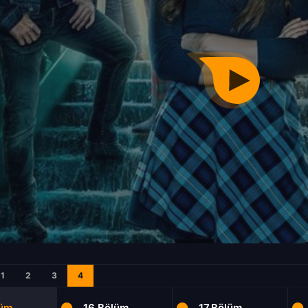
1
2
3
4
lüm
16.Bölüm
17.Bölüm