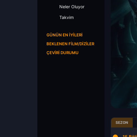
Neler Oluyor
Takvim
GÜNÜN EN İYILERI
BEKLENEN FILM/DIZILER
ÇEVIRI DURUMU
SEZON
13.Bölüm
14.Bölüm
15.Bö