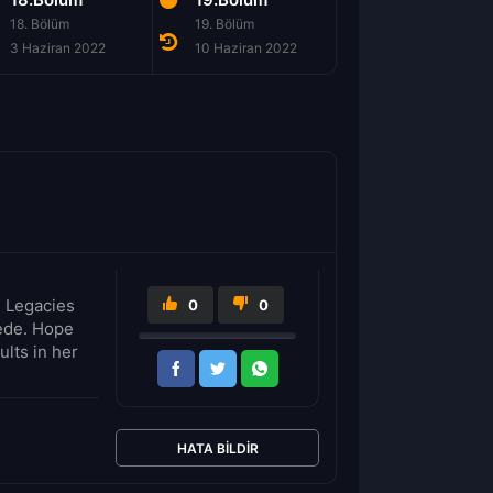
18. Bölüm
19. Bölüm
3 Haziran 2022
10 Haziran 2022
, Legacies
0
0
tede. Hope
ults in her
HATA BILDIR