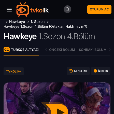
OTURUM AÇ
>
Hawkeye
>
1. Sezon
>
Hawkeye 1.Sezon 4.Bölüm (Ortaklar, Haklı mıyım?)
Hawkeye
1.Sezon 4.Bölüm
TÜRKÇE ALTYAZI
ÖNCEKI BÖLÜM
SONRAKI BÖLÜM
Sonra İzle
İzledim
TVKOLIK+