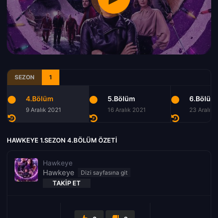
SEZON
1
4.Bölüm
5.Bölüm
6.Bölüm
9 Aralık 2021
16 Aralık 2021
23 Aralık 
HAWKEYE 1.SEZON 4.BÖLÜM ÖZETI
Hawkeye
Hawkeye
TAKIP ET