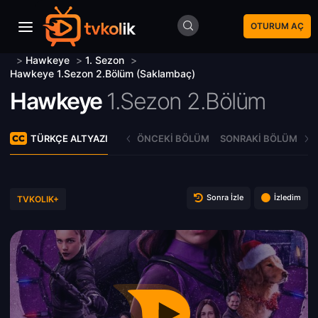
OTURUM AÇ
>
Hawkeye
>
1. Sezon
>
Hawkeye 1.Sezon 2.Bölüm (Saklambaç)
Hawkeye
1.Sezon 2.Bölüm
TÜRKÇE ALTYAZI
ÖNCEKI BÖLÜM
SONRAKI BÖLÜM
Sonra İzle
İzledim
TVKOLIK+