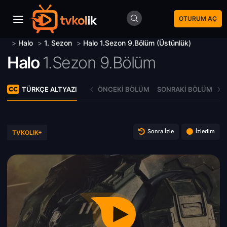
OTURUM AÇ
>
Halo
>
1. Sezon
>
Halo 1.Sezon 9.Bölüm (Üstünlük)
Halo
1.Sezon 9.Bölüm
TÜRKÇE ALTYAZI
ÖNCEKI BÖLÜM
SONRAKI BÖLÜM
Sonra İzle
İzledim
TVKOLIK+