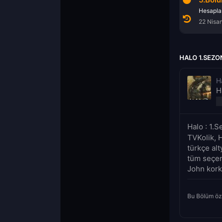
Ortaya Çıkış
Eve Dönüş
Hesapl
8 Nisan 2022
15 Nisan 2022
22 Nisa
HALO 1.SEZO
H
H
Halo : 1.
TVKolik, 
türkçe al
tüm seçen
John korku
Bu Bölüm öz