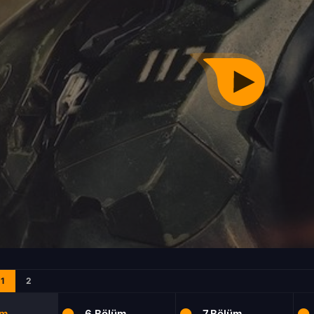
1
2
üm
6.Bölüm
7.Bölüm