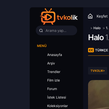
Keşfet
>
Halo
>
1
Halo
1
MENÜ
TÜRKÇE 
Anasayfa
Arşiv
TVKOLIK+
Trendler
Film izle
Forum
İstek Listesi
Koleksiyonlar