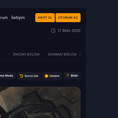
orum
İletişim
KAYIT OL
OTURUM AÇ
17 Ekim 2025
ÖNCEKI BÖLÜM
SONRAKI BÖLÜM
ema Modu
Bildir
Sonra İzle
İzledim