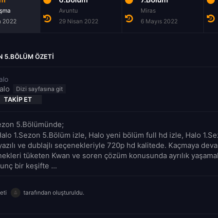
aşma
Avuntu
Miras
n 2022
29 Nisan 2022
6 Mayıs 2022
N 5.BÖLÜM ÖZETI
alo
alo
TAKIP ET
Sezon 5.Bölümünde;
Halo 1.Sezon 5.Bölüm izle, Halo yeni bölüm full hd izle, Halo 1.
tyazılı ve dublajlı seçenekleriyle 720p hd kalitede. Kaçmaya de
ekleri tüketen Kwan ve soren çözüm konusunda ayrılık yaşamakt
nç bir keşifte ...
eti
tarafından oluşturuldu.