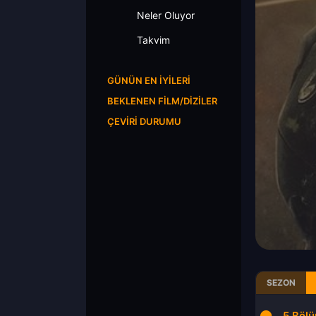
Neler Oluyor
Takvim
GÜNÜN EN İYILERI
BEKLENEN FILM/DIZILER
ÇEVIRI DURUMU
SEZON
3.Bölüm
4.Bölüm
5.Böl