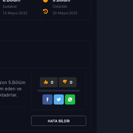
Sadakat
Üstünlük
Sanctuary
13 Mayıs 2022
20 Mayıs 2022
9 Şubat 2024
Sezon 5.Bölüm
0
0
vam eden ve
adırlar.
HATA BILDIR