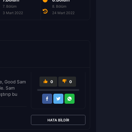
7. Bölüm
8. Bölüm
9. Bölüm
3 Mart 2022
24 Mart 2022
31 Mart 2022
le, Good Sam
0
0
ede. Sam
ştırıp bu
HATA BILDIR