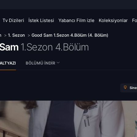
Tv Dizileri
İstek Listesi
Yabancı Film izle
Koleksiyonlar
F
m
>
1. Sezon
>
Good Sam 1.Sezon 4.Bölüm (4. Bölüm)
 Sam
1.Sezon 4.Bölüm
ALTYAZI
BÖLÜMÜ İNDIR
Sin