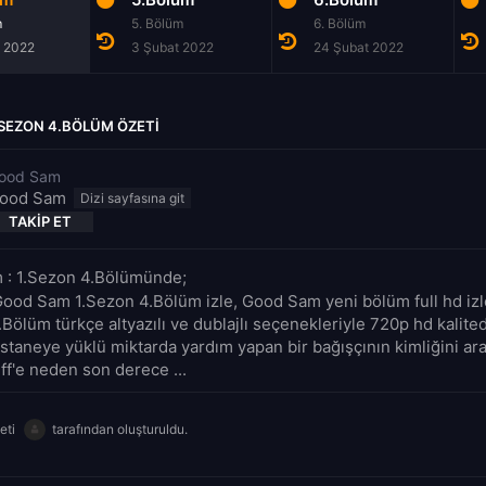
m
5. Bölüm
6. Bölüm
 2022
3 Şubat 2022
24 Şubat 2022
SEZON 4.BÖLÜM ÖZETI
ood Sam
ood Sam
TAKIP ET
 : 1.Sezon 4.Bölümünde;
Good Sam 1.Sezon 4.Bölüm izle, Good Sam yeni bölüm full hd iz
.Bölüm türkçe altyazılı ve dublajlı seçenekleriyle 720p hd kalit
astaneye yüklü miktarda yardım yapan bir bağışçının kimliğini ara
iff'e neden son derece ...
eti
tarafından oluşturuldu.