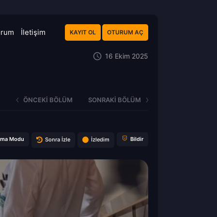
orum
İletişim
KAYIT OL
OTURUM AÇ
16 Ekim 2025
ÖNCEKI BÖLÜM
SONRAKI BÖLÜM
ema Modu
Bildir
Sonra İzle
İzledim