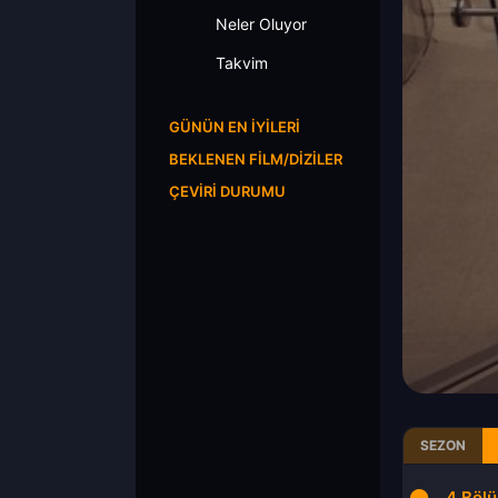
Neler Oluyor
Takvim
GÜNÜN EN İYILERI
BEKLENEN FILM/DIZILER
ÇEVIRI DURUMU
SEZON
2.Bölüm
3.Bölüm
4.Böl