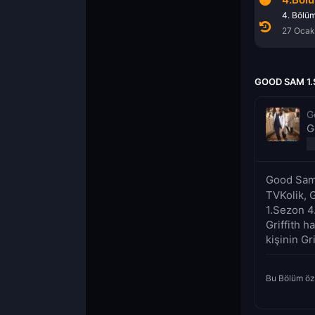
2. Bölüm
3. Bölüm
4. Bölü
13 Ocak 2022
20 Ocak 2022
27 Ocak
GOOD SAM 1.
G
G
Good Sam
TVKolik, 
1.Sezon 4
Griffith h
kişinin Gr
Bu Bölüm öz