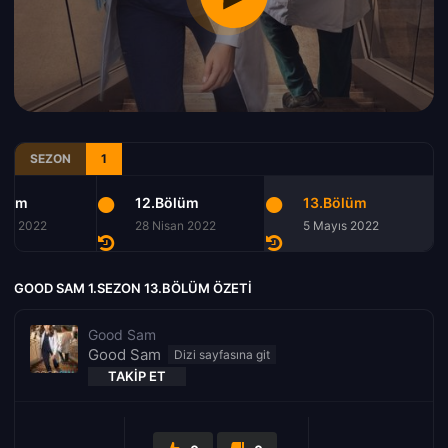
SEZON
1
ölüm
12.Bölüm
13.Bölüm
san 2022
28 Nisan 2022
5 Mayıs 2022
GOOD SAM 1.SEZON 13.BÖLÜM ÖZETI
Good Sam
Good Sam
TAKIP ET