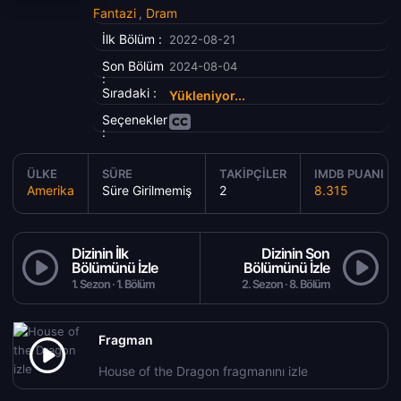
Fantazi
Dram
,
İlk Bölüm :
2022-08-21
Son Bölüm
2024-08-04
:
Sıradaki :
Yükleniyor...
Seçenekler
:
ÜLKE
SÜRE
TAKIPÇILER
IMDB PUANI
Amerika
Süre Girilmemiş
2
8.315
Dizinin İlk
Dizinin Son
Bölümünü İzle
Bölümünü İzle
1. Sezon · 1. Bölüm
2. Sezon · 8. Bölüm
Fragman
House of the Dragon fragmanını izle