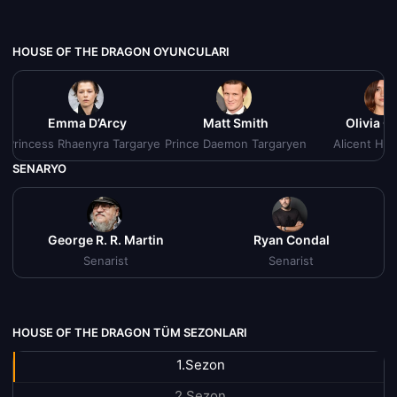
HOUSE OF THE DRAGON OYUNCULARI
Emma D’Arcy
Matt Smith
Olivia C
Princess Rhaenyra Targaryen
Prince Daemon Targaryen
Alicent Hi
SENARYO
George R. R. Martin
Ryan Condal
Senarist
Senarist
HOUSE OF THE DRAGON TÜM SEZONLARI
1.Sezon
2.Sezon