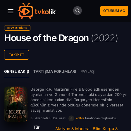
OTURUM AÇ
DEVAM EDIYOR
House of the Dragon
(
2022)
TAKIP ET
GENEL BAKIŞ
TARTIŞMA FORUMLARI
PAYLAŞ
George R.R. Martin'in Fire & Blood adlı eserinden
uyarlanan ve Game of Thrones'taki olaylardan 200 yıl
öncesini konu alan dizi, Targaryen Hanesi'nin
gücünün zirvesinde olduğu dönemde bir iç veraset
savaşını anlatıyor.
Bu dizi özeti Bu Dizi özeti
editor
tarafından oluşturuldu.
Tür:
Aksiyon & Macera
Bilim Kurgu &
,