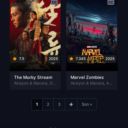
7.5
2025
7.345
2025
The Murky Stream
Marvel Zombies
Aksiyon & Macera
,
Dram
Aksiyon & Macera
,
Animasyon
1
2
3
Son »