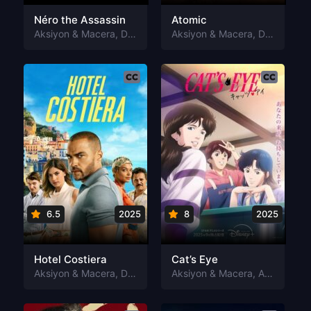
Néro the Assassin
Atomic
Aksiyon & Macera
,
Dram
Aksiyon & Macera
,
Dram
6.5
2025
8
2025
Hotel Costiera
Cat’s Eye
Aksiyon & Macera
,
Dram
Aksiyon & Macera
,
Animasyon